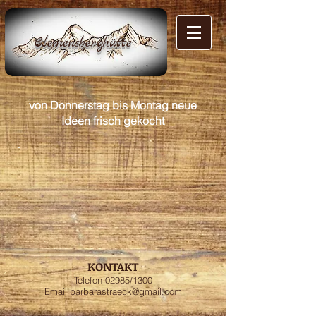
Clemensberghütte
von Donnerstag bis Montag neue
Ideen frisch gekocht
KONTAKT
Telefon 02985/1300
Email
barbarastraeck@gmail.com