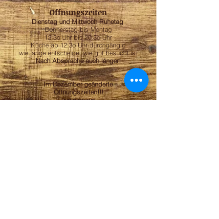
Öffnungszeiten
Dienstag und Mittwoch Ruhetag
Donnerstag bis Montag
12:3o Uhr bis 20:3o Uhr
Küche ab 12:3o Uhr durchgängig
wie lange entscheidet wie gut besucht ist
Nach Absprache auch länger!
Im Dezember geänderte
Öffnungszeiten!!!
ADRESSE
Hildfelderstraße 70
59955 Winterberg
FOLGE UNS
© 2015 by Barbara Straeck created with
Wix.com